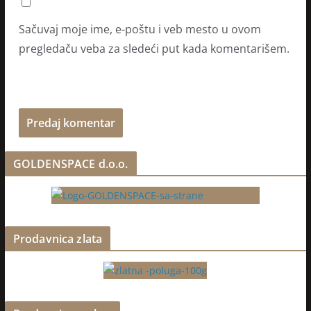
Sačuvaj moje ime, e-poštu i veb mesto u ovom
pregledaču veba za sledeći put kada komentarišem.
GOLDENSPACE d.o.o.
Prodavnica zlata