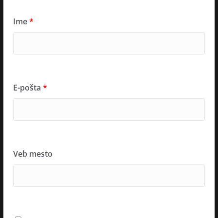
Ime
*
E-pošta
*
Veb mesto