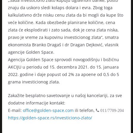
„Sada investiciono zlato kupuju uglavnom banke, pošto
znaju da uskoro sledi kolaps dolara i evra. Zbog toga
kalkulativno drže nisku cenu zlata da bi mogli da kupe što
veće količine. Kada obezbede planirane količine, cena
zlata će eksplodirati i zato sada, dok je cena zlata niska,
pravo je vreme za kupovinu investicionog zlata“, smatra
ekonomista Branko Dragaš i dr Dragan Dejković, vlasnik
agencije Golden Space.
Agencija Golden Space sprovodi novogodišnju i božićnu
AKCIJU u periodu od 15. decembra 2021. do 15. januara
2022. godine i daje popust od 2% za apoene od 0,5 do 5
grama investicionog zlata.
Zakažite besplatno savetovanje u našoj kancelariji, za sve
dodatne informacije kontakt:
E-mail:
office@golden-space.com
ili telefon,
011/7709-204
https://golden-space.rs/investiciono-zlato/