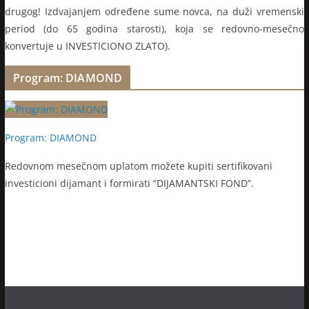
drugog! Izdvajanjem određene sume novca, na duži vremenski
period (do 65 godina starosti), koja se redovno-mesečno
konvertuje u INVESTICIONO ZLATO).
Program: DIAMOND
Program: DIAMOND
Redovnom mesečnom uplatom možete kupiti sertifikovani
investicioni dijamant i formirati “DIJAMANTSKI FOND“.