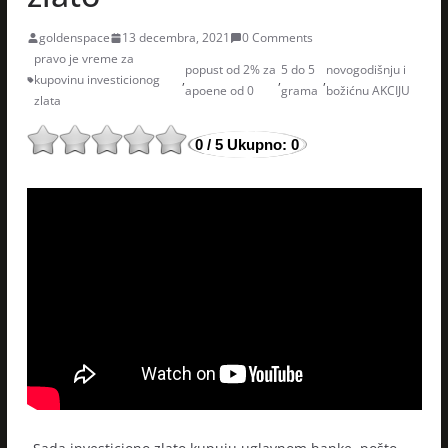
goldenspace
13 decembra, 2021
0 Comments
pravo je vreme za
popust od 2% za
5 do 5
novogodišnju i
kupovinu investicionog
,
,
,
apoene od 0
grama
božićnu AKCIJU
zlata
0
/ 5
Ukupno:
0