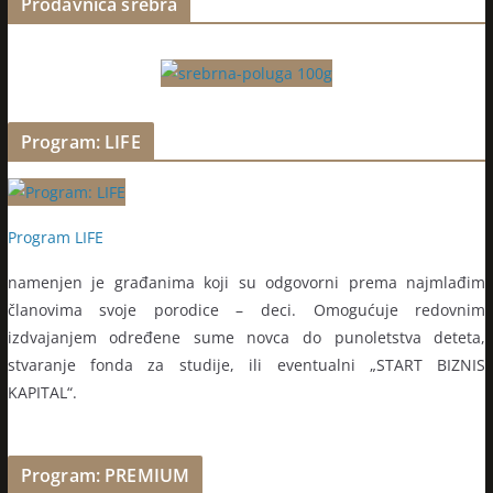
Prodavnica srebra
Program: LIFE
Program LIFE
namenjen je građanima koji su odgovorni prema najmlađim
članovima svoje porodice – deci. Omogućuje redovnim
izdvajanjem određene sume novca do punoletstva deteta,
stvaranje fonda za studije, ili eventualni „START BIZNIS
KAPITAL“.
Program: PREMIUM