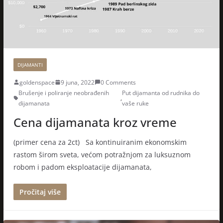
DIJAMANTI
goldenspace
9 juna, 2022
0 Comments
Brušenje i poliranje neobrađenih
Put dijamanta od rudnika do
,
dijamanata
vaše ruke
Cena dijamanata kroz vreme
(primer cena za 2ct) Sa kontinuiranim ekonomskim
rastom širom sveta, većom potražnjom za luksuznom
robom i padom eksploatacije dijamanata,
Pročitaj više