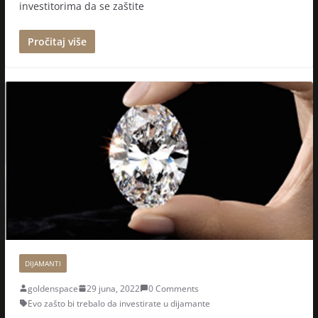
investitorima da se zaštite
Pročitaj više
DIJAMANTI
goldenspace
29 juna, 2022
0 Comments
Evo zašto bi trebalo da investirate u dijamante