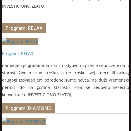
INVESTICIONO ZLATO).
Program: RELAX
Program: RELAX
namenjen je građanima koji su odgovorni prema sebi i žele da u
starosti žive o svom trošku, a ne trošku svoje dece ili nekog
drugog! Izdvajanjem određene sume novca, na duži vremenski
period (do 65 godina starosti), koja se redovno-mesečno
konvertuje u INVESTICIONO ZLATO).
Program: DIAMOND