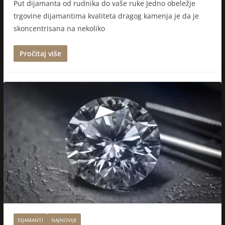
Put dijamanta od rudnika do vaše ruke Jedno obeležje
trgovine dijamantima kvaliteta dragog kamenja je da je
skoncentrisana na nekoliko
Pročitaj više
DIJAMANTI
NAJNOVIJE