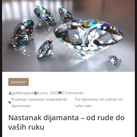
DIJAMANTI
goldenspace
6 juna, 2022
0 Comments
Brušenje i poliranje neobrađenih
Put dijamanta od rudnika do
,
dijamanata
vaše ruke
Nastanak dijamanta – od rude do
vaših ruku