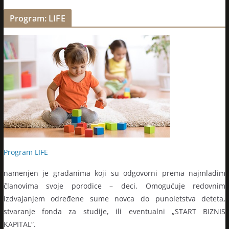
Program: LIFE
Program LIFE
namenjen je građanima koji su odgovorni prema najmlađim
članovima svoje porodice – deci. Omogućuje redovnim
izdvajanjem određene sume novca do punoletstva deteta,
stvaranje fonda za studije, ili eventualni „START BIZNIS
KAPITAL“.