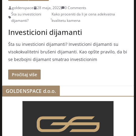
goldenspace
28 maja, 2022
0 Comments
Šta su investicioni
Kako proceniti da li je cena adekvatna
,
dijamanti?
kvalitetu kamena
Investicioni dijamanti
Šta su investicioni dijamanti? Investicioni dijamanti su
visokokvalitetni brušeni dijamanti. Kao opšte pravilo, da bi
se bezbojni dijamant smatrao investicionim
Pročitaj više
GOLDENSPACE d.o.o.