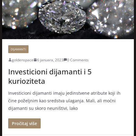
DIJAMANTI
goldenspace
6 januara, 2023
0 Comments
Investicioni dijamanti i 5
kurioziteta
Investicioni dijamanti imaju jedinstvene atribute koji ih
čine poželjnim kao sredstva ulaganja. Mali, ali moćni
dijamanti su skoro neuništivi, lako
Pročitaj više